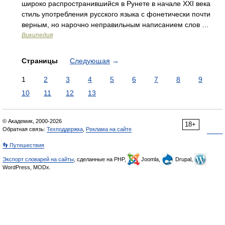
широко распространившийся в Рунете в начале XXI века
стиль употребления русского языка с фонетически почти
верным, но нарочно неправильным написанием слов …
Википедия
Страницы
Следующая
→
1
2
3
4
5
6
7
8
9
10
11
12
13
© Академик, 2000-2026
18+
Обратная связь:
Техподдержка
,
Реклама на сайте
👣 Путешествия
Экспорт словарей на сайты
, сделанные на PHP,
Joomla,
Drupal,
WordPress, MODx.