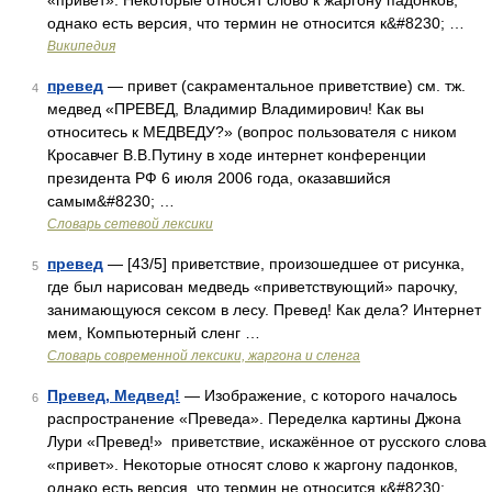
«привет». Некоторые относят слово к жаргону падонков,
однако есть версия, что термин не относится к&#8230; …
Википедия
превед
— привет (сакраментальное приветствие) см. тж.
4
медвед «ПРЕВЕД, Владимир Владимирович! Как вы
относитесь к МЕДВЕДУ?» (вопрос пользователя с ником
Кросавчег В.В.Путину в ходе интернет конференции
президента РФ 6 июля 2006 года, оказавшийся
самым&#8230; …
Словарь сетевой лексики
превед
— [43/5] приветствие, произошедшее от рисунка,
5
где был нарисован медведь «приветствующий» парочку,
занимающуюся сексом в лесу. Превед! Как дела? Интернет
мем, Компьютерный сленг …
Cловарь современной лексики, жаргона и сленга
Превед, Медвед!
— Изображение, с которого началось
6
распространение «Преведа». Переделка картины Джона
Лури «Превед!» приветствие, искажённое от русского слова
«привет». Некоторые относят слово к жаргону падонков,
однако есть версия, что термин не относится к&#8230; …