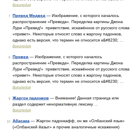
Википедия
Превед Медвед
— Изображение, с которого началось
7
распространение «Преведа». Переделка картины Джона
Лури «Превед!» приветствие, искажённое от русского слова
«привет». Некоторые относят слово к жаргону падонков,
однако есть версия, что термин не относится к&#8230; …
Википедия
Привед
— Изображение, с которого началось
8
распространение «Преведа». Переделка картины Джона
Лури «Превед!» приветствие, искажённое от русского слова
«привет». Некоторые относят слово к жаргону падонков,
однако есть версия, что термин не относится к&#8230; …
Википедия
Жаргон падонков
— Внимание! Данная страница или
9
раздел содержит ненормативную лексику …
Википедия
Абасака
— Жаргон падонкафф, он же «Олбанский язык»
10
(«Олбанскей йазыг» и прочие аналогичные искажения)